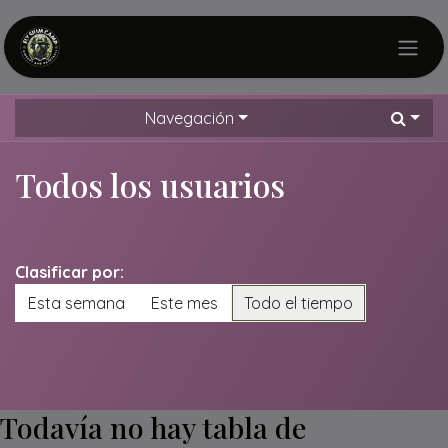
Ir al contenido
Navegación
Todos los usuarios
Clasificar por:
Esta semana
Este mes
Todo el tiempo
Todavía no hay tabla de