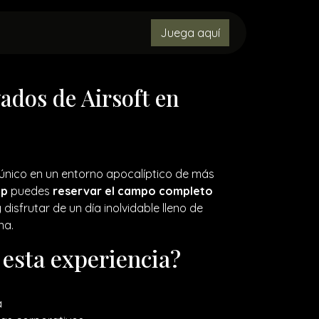
MENORES
CONTACTO
Juega aquí
OBJETOS PERDIDOS
ados de Airsoft en
 único en un entorno apocalíptico de más
mp
puedes
reservar el campo completo
disfrutar de un día inolvidable lleno de
na.
 esta experiencia?
a