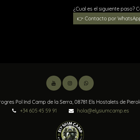
¿Cual es el siguiente paso?
👉 Contacto por WhatsAp
rogres Pol Ind Camp de la Serra, 08781 Els Hostalets de Piero
+34 605 45 59 91
hola@elysiumcamp.es