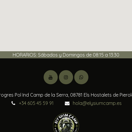
HORARIOS: Sábados y Domingos de 08:15 a 13:30
rogres Pol Ind Camp de la Serra, 08781 Els Hostalets de Piero
+34 605 45 59 91
hola@elysiumcamp.es