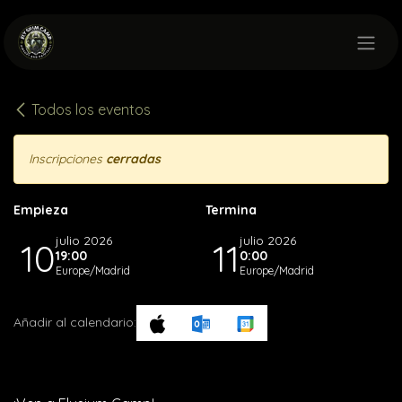
Ir al contenido
Todos los eventos
Inscripciones
cerradas
Empieza
Termina
julio 2026
julio 2026
10
11
19:00
0:00
Europe/Madrid
Europe/Madrid
Añadir al calendario: