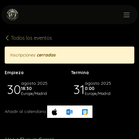
Ir al contenido
Todos los eventos
Inscripciones
cerradas
Empieza
Termina
agosto 2025
agosto 2025
30
31
18:30
0:00
Europe/Madrid
Europe/Madrid
Añadir al calendario: