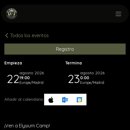
Ir al contenido
Todos los eventos
Registro
Empieza
Termina
agosto 2026
agosto 2026
22
23
19:00
0:00
Europe/Madrid
Europe/Madrid
Añadir al calendario:
¡Ven a Elysium Camp!