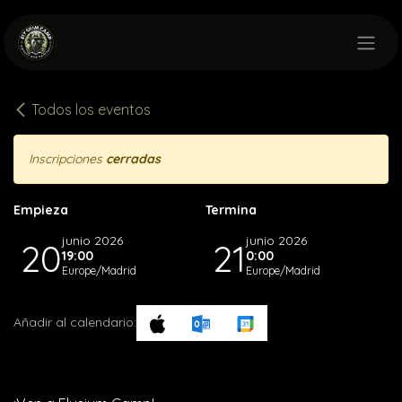
Ir al contenido
Todos los eventos
Inscripciones
cerradas
Empieza
Termina
junio 2026
junio 2026
20
21
19:00
0:00
Europe/Madrid
Europe/Madrid
Añadir al calendario: