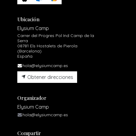
Ubicación
Elysium Camp
Carrer del Progres Pol Ind Camp de la
Serra
08781 Els Hostalets de Pierola
(Barcelona)
España
hola@elysiumcamp.es
Obtener direcciones
Organizador
Elysium Camp
hola@elysiumcamp.es
Compartir