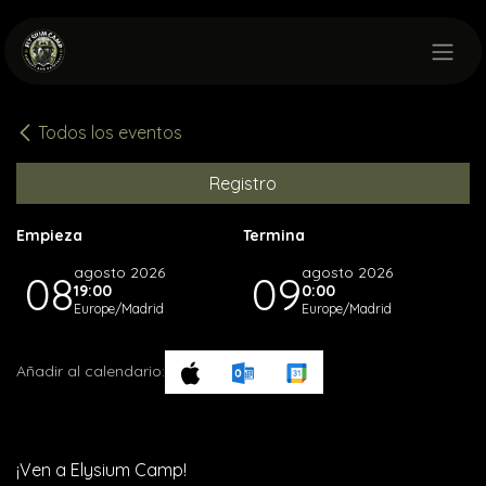
Ir al contenido
Todos los eventos
Registro
Empieza
Termina
agosto 2026
agosto 2026
08
09
19:00
0:00
Europe/Madrid
Europe/Madrid
Añadir al calendario:
¡Ven a Elysium Camp!