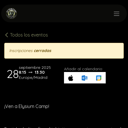
Ir al contenido
Todos los eventos
Inscripciones
cerradas
septiembre 2025
Añadir al calendario:
28
8:15
13:30
Europe/Madrid
¡Ven a Elysium Camp!