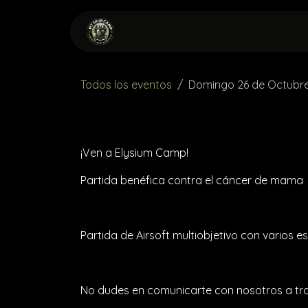
Ir al contenido
INICIO
RESERVA
ALQ
Todos los eventos
Domingo 26 de Octubr
¡Ven a Elysium Camp!
Partida benéfica contra el cáncer de mama
Partida de Airsoft multiobjetivo con varios e
No dudes en comunicarte con nosotros a trav