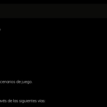
UILERES
EVENTOS PRIVADOS
NORMATIVA
e
scenarios de juego.
és de las siguientes vías: