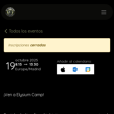
Ir al contenido
Todos los eventos
Inscripciones
cerradas
octubre 2025
Añadir al calendario:
19
8:15
13:30
Europe/Madrid
¡Ven a Elysium Camp!