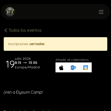
Ir al contenido
Todos los eventos
Inscripciones
cerradas
julio 2026
Añadir al calendario:
19
8:15
13:30
Europe/Madrid
¡Ven a Elysium Camp!