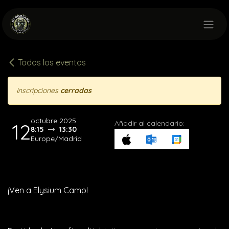
Ir al contenido
Todos los eventos
Inscripciones
cerradas
octubre 2025
Añadir al calendario:
12
8:15
13:30
Europe/Madrid
¡Ven a Elysium Camp!