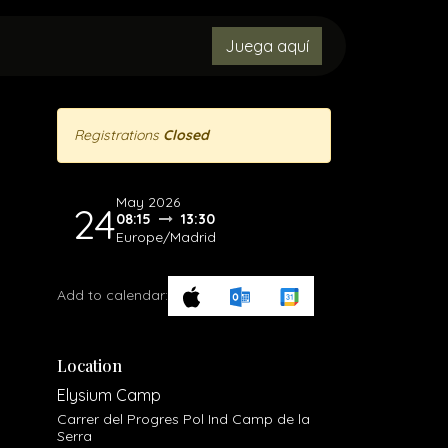
ORES
CONTACTO
OBJETOS PERDIDOS
Juega aquí
Registrations
Closed
May 2026
24
08:15
13:30
Europe/Madrid
Add to calendar:
Location
Elysium Camp
Carrer del Progres Pol Ind Camp de la
Serra