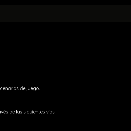
LERES
Eventos Privados
NORMATIVAS
MEN
scenarios de juego.
és de las siguientes vías: