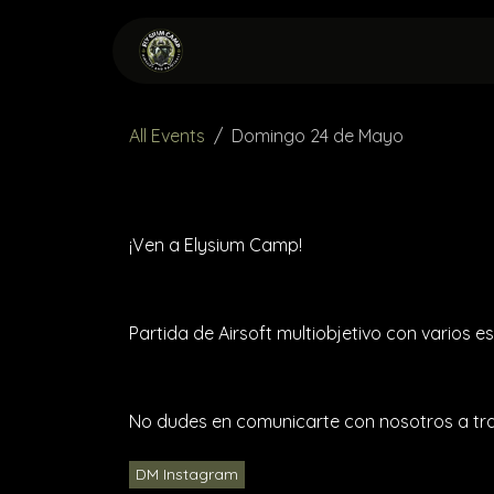
Skip to Content
Home
Events
ALQUI
All Events
Domingo 24 de Mayo
¡Ven a Elysium Camp!
Partida de Airsoft multiobjetivo con varios e
No dudes en comunicarte con nosotros a trav
DM Instagram