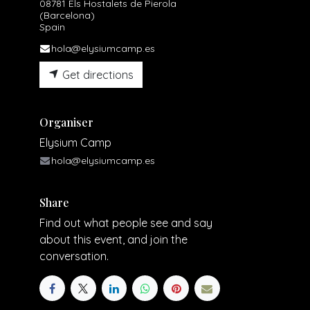
08781 Els Hostalets de Pierola
(Barcelona)
Spain
hola@elysiumcamp.es
Get directions
Organiser
Elysium Camp
hola@elysiumcamp.es
Share
Find out what people see and say
about this event, and join the
conversation.