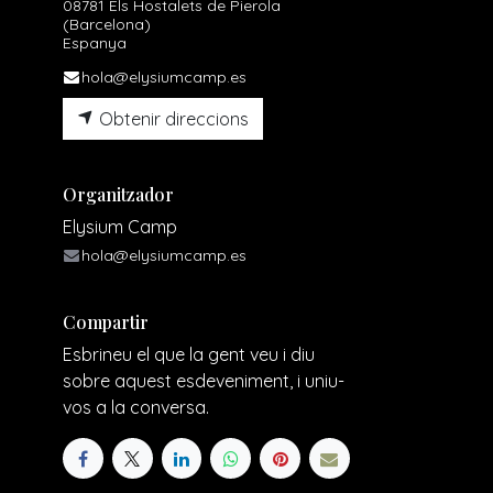
08781 Els Hostalets de Pierola
(Barcelona)
Espanya
hola@elysiumcamp.es
Obtenir direccions
Organitzador
Elysium Camp
hola@elysiumcamp.es
Compartir
Esbrineu el que la gent veu i diu
sobre aquest esdeveniment, i uniu-
vos a la conversa.