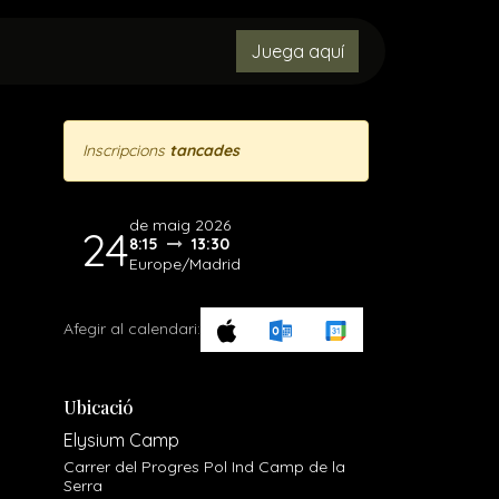
MENORES
CONTACTO
Juega aquí
OBJETOS PERDIDOS
Inscripcions
tancades
de maig 2026
24
8:15
13:30
Europe/Madrid
Afegir al calendari:
Ubicació
Elysium Camp
Carrer del Progres Pol Ind Camp de la
Serra