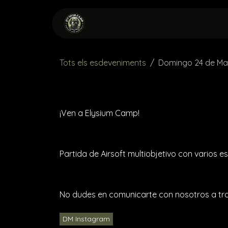
Skip to Content
Inici
Esdeveniments
Tots els esdeveniments
Domingo 24 de M
¡Ven a Elysium Camp!
Partida de Airsoft multiobjetivo con varios e
No dudes en comunicarte con nosotros a trav
DM Instagram