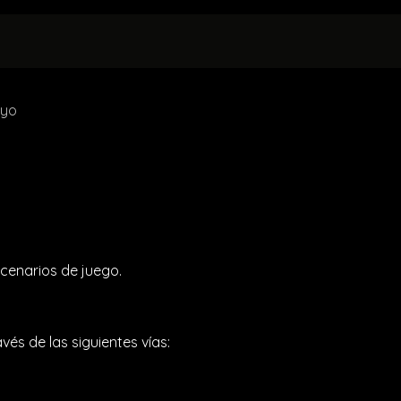
ALQUILERES
Eventos Privados
NORMATIVAS
ayo
scenarios de juego.
és de las siguientes vías: